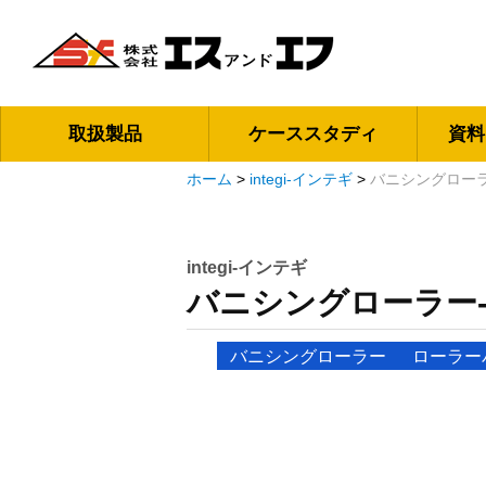
取扱製品
ケーススタディ
資料
ホーム
>
integi-インテギ
>
バニシングローラ
integi-インテギ
バニシングローラー-
バニシングローラー
ローラー