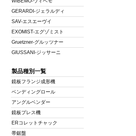
WIBEMO-ウィベモ
GERARDI-ジェラルディ
SAV-エスエーヴイ
EXOMIST-エグゾミスト
Gruetzner-グルッツナー
GIUSSANI-ジッサーニ
製品種別一覧
鏡板フランジ成形機
ベンディングロール
アングルベンダー
鏡板プレス機
ERコレットチャック
帯鋸盤