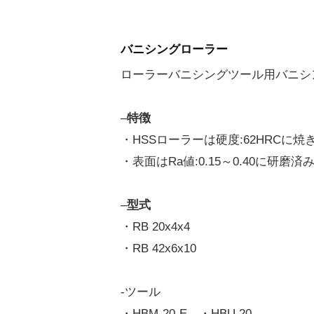
バニシングローラー
ローラーバニシングツール用バニシ
–
特徴
・HSSローラーは硬度:62HRCに焼
・表面はRa値:0.15～0.40に研磨済
–
型式
・RB 20x4x4
・RB 42x6x10
-ツール
・HBM-20-E ・HBU 20