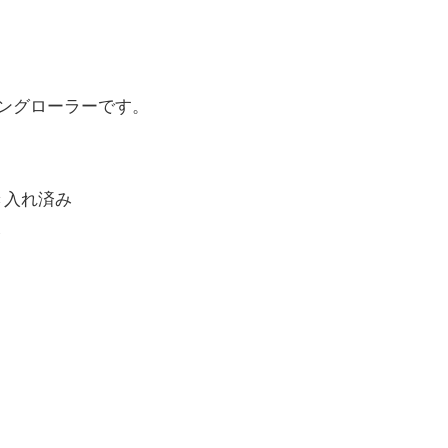
ングローラーです。
き入れ済み
み