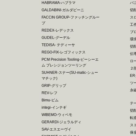
HABRAMA-ハブラマ
バ
GALDABINI-ガルダビーニ
切
FACCIN GROUP-ファッチングルー
ス
プ
工
REDEX-レデックス
ブ
GUDEL-グーデル
環
TEDISA- テディーサ
切
REGO-FIX-レゴフィックス
伝
PCM Precision Tooling-ピーシーエ
ロ
ム プレシジョンツーリング
２
SUHNER-スナー(SU-matic-シュー
E
マチック)
ツ
GRIP-グリップ
永
REV-レフ
Bimu-ビム
テ
integi-インテギ
切
WIBEMO-ウィベモ
転
GERARDI-ジェラルディ
ス
SAV-エスエーヴイ
保