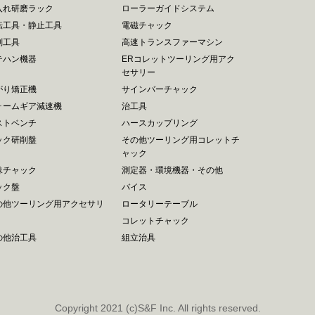
入れ研磨ラック
ローラーガイドシステム
転工具・静止工具
電磁チャック
削工具
高速トランスファーマシン
テハン機器
ERコレットツーリング用アク
セサリー
がり矯正機
サインバーチャック
ォームギア減速機
治工具
ストベンチ
ハースカップリング
ック研削盤
その他ツーリング用コレットチ
ャック
殊チャック
測定器・環境機器・その他
ック盤
バイス
の他ツーリング用アクセサリ
ロータリーテーブル
コレットチャック
の他治工具
組立治具
Copyright 2021 (c)S&F Inc. All rights reserved.