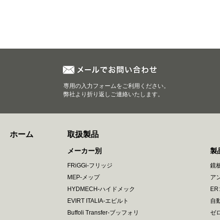
専用の入力フォームをご利用ください。
弊社より折り返しご連絡いたします。
ホーム
取扱製品
メーカー別
製
FRiGGi-フリッジ
鏡
MEP-メップ
ア
HYDMECH-ハイドメック
E
EVIRT ITALIA-エビルト
自
Buffoli Transfer-ブッフォリ
ゼ