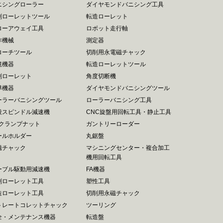
ニシングローラー
ダイヤモンドバニシング工具
削ローレットツール
転造ローレット
ローアウェイ工具
ロボット走行軸
作機械
測定器
ローチツール
切削用永電磁チャック
境機器
転造ローレットツール
削ローレット
角度切断機
導機器
ダイヤモンドバニシングツール
ーラーバニシングツール
ローラーバニシング工具
段スピンドル減速機
CNC旋盤用回転工具・静止工具
Rクランプナット
ガントリーローダー
ールホルダー
丸鋸盤
磁チャック
マシニングセンター・複合加工
機用回転工具
ーブル駆動用減速機
FA機器
削ローレット工具
塑性工具
造ローレット工具
切削用永磁チャック
トレートコレットチャック
ツーリング
全・メンテナンス機器
転造盤