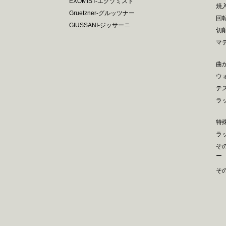
EXOMIST-エグゾミスト
焼
Gruetzner-グルッツナー
回
GIUSSANI-ジッサーニ
切
マ
曲
ウ
テ
ラ
特
ラ
そ
ー
そ