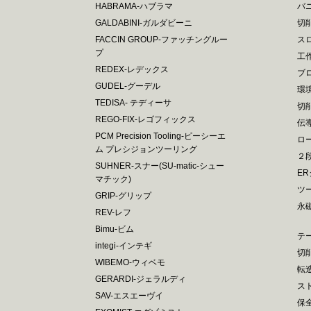
HABRAMA-ハブラマ
バ
GALDABINI-ガルダビーニ
切
FACCIN GROUP-ファッチングルー
ス
プ
工
REDEX-レデックス
ブ
GUDEL-グーデル
環
TEDISA- テディーサ
切
REGO-FIX-レゴフィックス
伝
PCM Precision Tooling-ピーシーエ
ロ
ム プレシジョンツーリング
２
SUHNER-スナー(SU-matic-シュー
E
マチック)
ツ
GRIP-グリップ
永
REV-レフ
Bimu-ビム
テ
integi-インテギ
切
WIBEMO-ウィベモ
転
GERARDI-ジェラルディ
ス
SAV-エスエーヴイ
保