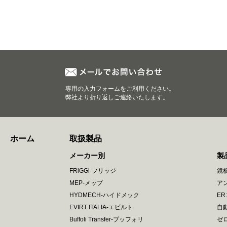
専用の入力フォームをご利用ください。
弊社より折り返しご連絡いたします。
ホーム
取扱製品
メーカー別
製
FRiGGi-フリッジ
鏡
MEP-メップ
ア
HYDMECH-ハイドメック
E
EVIRT ITALIA-エビルト
自
Buffoli Transfer-ブッフォリ
ゼ