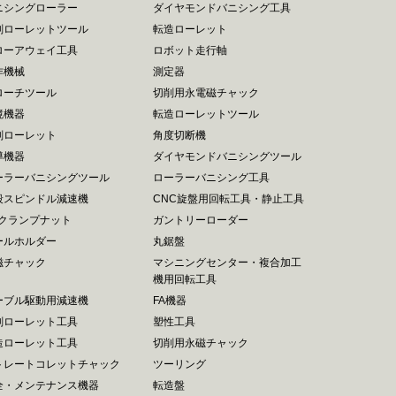
ニシングローラー
ダイヤモンドバニシング工具
削ローレットツール
転造ローレット
ローアウェイ工具
ロボット走行軸
作機械
測定器
ローチツール
切削用永電磁チャック
境機器
転造ローレットツール
削ローレット
角度切断機
導機器
ダイヤモンドバニシングツール
ーラーバニシングツール
ローラーバニシング工具
段スピンドル減速機
CNC旋盤用回転工具・静止工具
Rクランプナット
ガントリーローダー
ールホルダー
丸鋸盤
磁チャック
マシニングセンター・複合加工
機用回転工具
ーブル駆動用減速機
FA機器
削ローレット工具
塑性工具
造ローレット工具
切削用永磁チャック
トレートコレットチャック
ツーリング
全・メンテナンス機器
転造盤