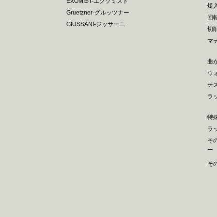
EXOMIST-エグゾミスト
焼
Gruetzner-グルッツナー
回
GIUSSANI-ジッサーニ
切
マ
曲
ウ
テ
ラ
特
ラ
そ
ー
そ