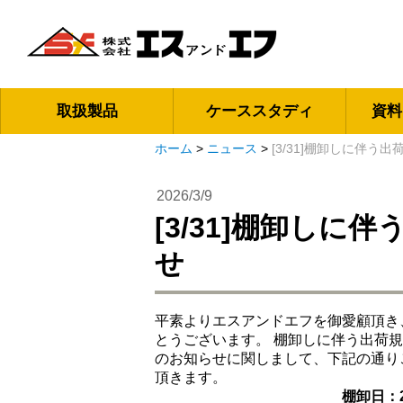
取扱製品
ケーススタディ
資料
ホーム
>
ニュース
>
[3/31]棚卸しに伴う
2026/3/9
[3/31]棚卸し
せ
平素よりエスアンドエフを御愛顧頂き
とうございます。 棚卸しに伴う出荷
のお知らせに関しまして、下記の通り
頂きま
棚卸日：2