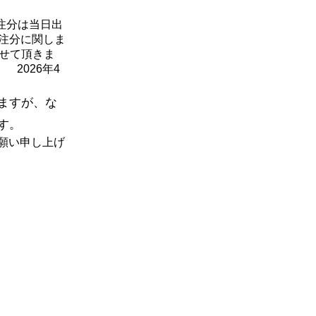
注分は当日出
受注分に関しま
させて頂きま
6年4
。
ますが、な
す。
願い申し上げ