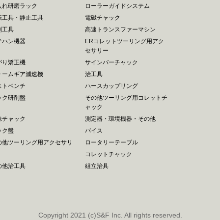
入れ研磨ラック
ローラーガイドシステム
転工具・静止工具
電磁チャック
削工具
高速トランスファーマシン
テハン機器
ERコレットツーリング用アク
セサリー
がり矯正機
サインバーチャック
ォームギア減速機
治工具
ストベンチ
ハースカップリング
ック研削盤
その他ツーリング用コレットチ
ャック
殊チャック
測定器・環境機器・その他
ック盤
バイス
の他ツーリング用アクセサリ
ロータリーテーブル
コレットチャック
の他治工具
組立治具
Copyright 2021 (c)S&F Inc. All rights reserved.