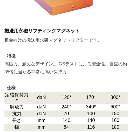
搬送用永磁リフティングマグネット
板金向けの搬送用永磁マグネットリフターです。
–
特徴
高磁力、頑丈なデザイン。 GSテストによる安全性。自重の約
85倍に当たる非常に高い保持力。
–
仕様
定格保持力
daN
120*
170*
300*
*
解放力
daN
240*
340*
600*
抗力
daN
70
100
180
長さ
mm
140
140
160
幅
mm
84
116
180