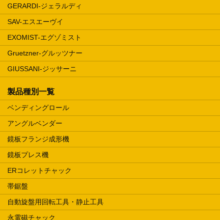
GERARDI-ジェラルディ
SAV-エスエーヴイ
EXOMIST-エグゾミスト
Gruetzner-グルッツナー
GIUSSANI-ジッサーニ
製品種別一覧
ベンディングロール
アングルベンダー
鏡板フランジ成形機
鏡板プレス機
ERコレットチャック
帯鋸盤
自動旋盤用回転工具・静止工具
永電磁チャック